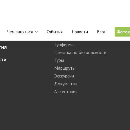
аданской области
Блог
Чем заняться
События
Новости
Блог
Фоток
водитель
Полезная информация
Турфирмы
тия
Памятка по безопасности
сти
Туры
Маршруты
Экскурсии
Документы
Аттестация