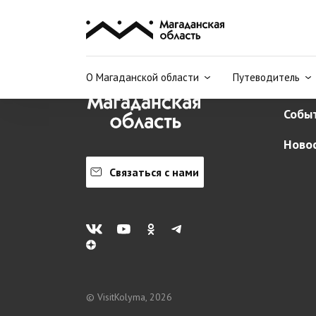
О Маг
О Магаданской области
Путеводитель
Путе
Собы
Ново
Связаться с нами
© VisitKolyma, 2026