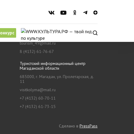
Агентство по туризму Магаданской
области
онкурс
685099, г. Магадан, ул. Кольцевая, д. 66
tourism_49@mail.ru
8 (4132) 61-76-67
Туристский информационный центр
Магаданской области
685000, г. Магадан, ул. Пролетарская, д.
11
visitkolyma@mail.ru
+7 (4132) 60-70-11
+7 (4132) 61-73-15
Сделано в
PressPass