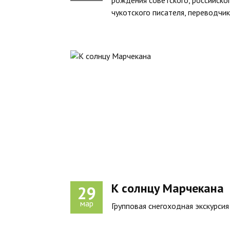
рождения советского, российског
чукотского писателя, переводчик
К солнцу Марчекана
29
мар
Групповая снегоходная экскурсия