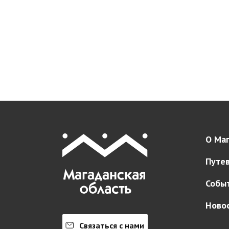
О Маг
Путе
Собы
Ново
Связаться с нами