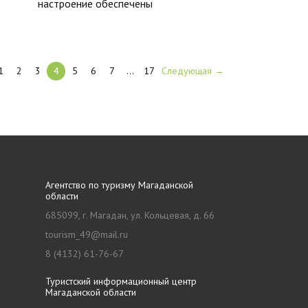
настроение обеспечены
1
2
3
4
5
6
7
…
17
Следующая →
Агентство по туризму Магаданской
области
685099, г. Магадан, ул. Кольцевая, д. 66
tourism_49@mail.ru
8 (4132) 61-76-67
Туристский информационный центр
Магаданской области