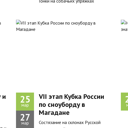
Гонки на собачьих упряжках
 и
VII этап Кубка России
25
по сноуборду в
мар
Магадане
27
Состязание на склонах Русской
мар