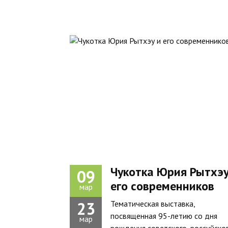
Чукотка Юрия Рытхэу
09
его современников
мар
23
Тематическая выставка,
посвященная 95-летию со дня
мар