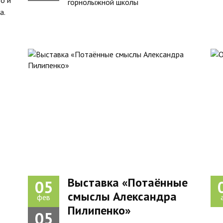
о и
горнолыжной школы
а.
Выставка «Потаённые
05
смыслы Александра
фев
Пилипенко»
05